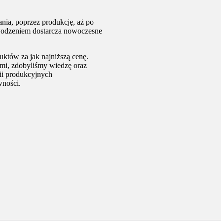
nia, poprzez produkcję, aż po
owodzeniem dostarcza nowoczesne
któw za jak najniższą cenę.
ami, zdobyliśmy wiedzę oraz
ii produkcyjnych
wności.