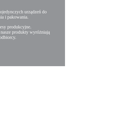
 pojedynczych urządzeń do
ia i pakowania.
esy produkcyjne.
u nasze produkty wyróżniają
odbiorcy.