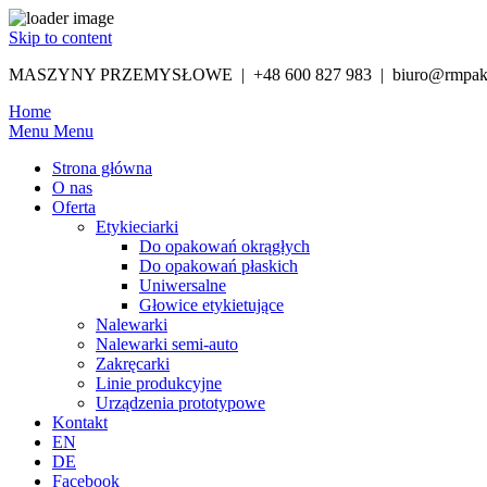
Skip to content
MASZYNY PRZEMYSŁOWE | +48 600 827 983 | biuro@rmpak
Home
Menu
Menu
Strona główna
O nas
Oferta
Etykieciarki
Do opakowań okrągłych
Do opakowań płaskich
Uniwersalne
Głowice etykietujące
Nalewarki
Nalewarki semi-auto
Zakręcarki
Linie produkcyjne
Urządzenia prototypowe
Kontakt
EN
DE
Facebook